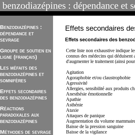
benzodiazépines : dépendance et s
Benzodiazépines :
Effets secondaires d
dépendance et
sevrage
Effets secondaires des benzo
Groupe de soutien en
Cette liste non exhaustive indique l
connus des médecins qui déduisent au
ligne (français)
d'augmenter le traitement (ainsi pour
Les méfaits des
Agitation
benzodiazépines et
Agoraphobie et/ou claustrophobie
somnifères
Agressivité
Allergies, sensibilité aux produits c
Effets secondaires
Anesthésie émotionnelle
des benzodiazépines
Apathie
Asthénie
Réactions
Ataxie
paradoxales aux
Attaques de panique
benzodiazépines
Augmentation du
volume mammair
Baisse de la pression sanguine
Méthodes de sevrage
Baisse de la vigilance