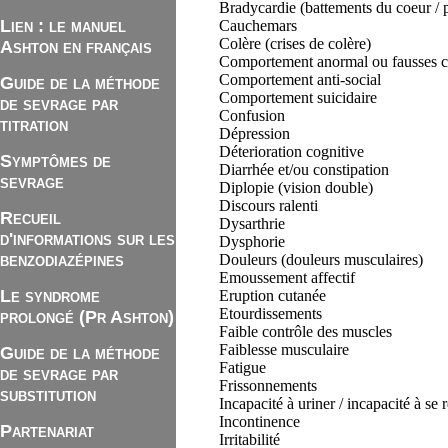
Bradycardie (battements du coeur / p
Lien : le manuel
Cauchemars
Colère (crises de colère)
Ashton en français
Comportement anormal ou fausses 
Comportement anti-social
Guide de la méthode
Comportement suicidaire
de sevrage par
Confusion
titration
Dépression
Déterioration cognitive
Symptômes de
Diarrhée et/ou constipation
sevrage
Diplopie (vision double)
Discours ralenti
Recueil
Dysarthrie
d'informations sur les
Dysphorie
benzodiazépines
Douleurs (douleurs musculaires)
Emoussement affectif
Le syndrome
Eruption cutanée
Etourdissements
prolongé (Pr Ashton)
Faible contrôle des muscles
Faiblesse musculaire
Guide de la méthode
Fatigue
de sevrage par
Frissonnements
substitution
Incapacité à uriner / incapacité à se r
Incontinence
Partenariat
Irritabilité